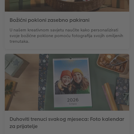
Dodaci
XXL Retro fotografija
Božićni pokloni zasebno pakirani
Dodaci
U našem kreativnom savjetu naučite kako personalizirati
svoje božićne poklone pomoću fotografija svojih omiljenih
trenutaka.
Duhoviti trenuci svakog mjeseca: Foto kalendar
za prijatelje