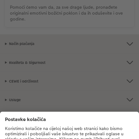
Pomoći ćemo vam da, za sve drage ljude, pronađete
originalni emotivni božićni poklon i da ih oduševite i ove
godine.
Način plaćanja
Kvaliteta & Sigurnost
CEWE i održivost
Usluge
Tvrtka
Ponuda proizvoda