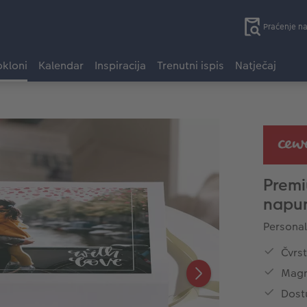
Praćenje n
kloni
Kalendar
Inspiracija
Trenutni ispis
Natječaj
Premi
napun
Personali
Čvrst
Magn
Dost