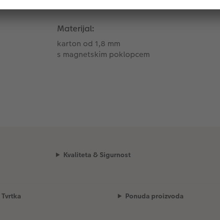
Materijal:
karton od 1,8 mm
s magnetskim poklopcem
Kvaliteta & Sigurnost
Tvrtka
Ponuda proizvoda