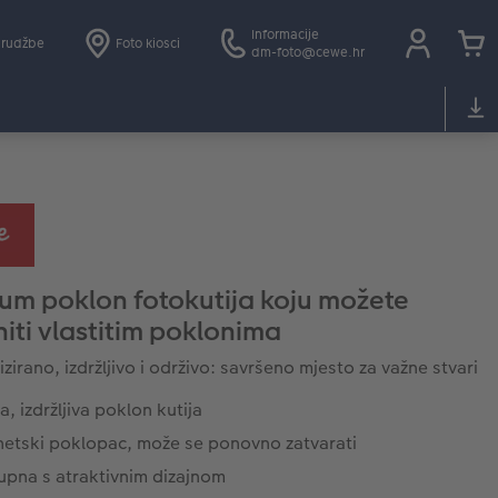
Informacije
arudžbe
Foto kiosci
dm-foto@cewe.hr
um poklon fotokutija koju možete
iti vlastitim poklonima
zirano, izdržljivo i održivo: savršeno mjesto za važne stvari
a, izdržljiva poklon kutija
etski poklopac, može se ponovno zatvarati
upna s atraktivnim dizajnom