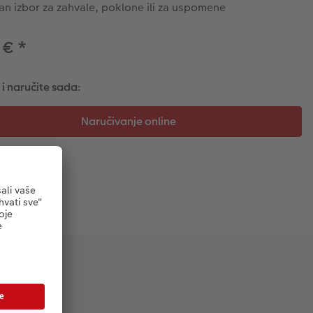
an izbor za zahvale, poklone ili za uspomene
 €
*
 i naručite sada: