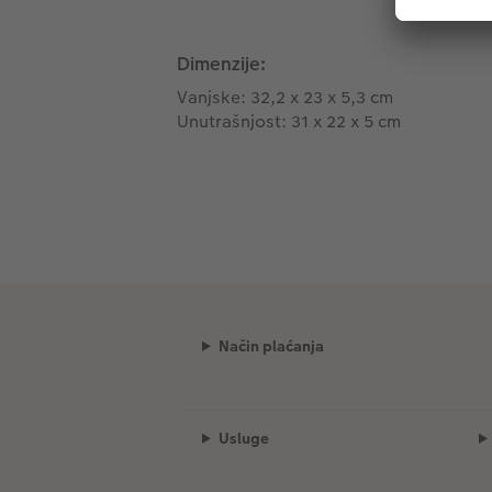
Dimenzije:
Vanjske: 32,2 x 23 x 5,3 cm
Unutrašnjost: 31 x 22 x 5 cm
Način plaćanja
Usluge