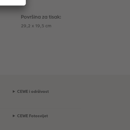
Površina za tisak:
29,2 x 19,5 cm
CEWE i održivost
CEWE Fotosvijet