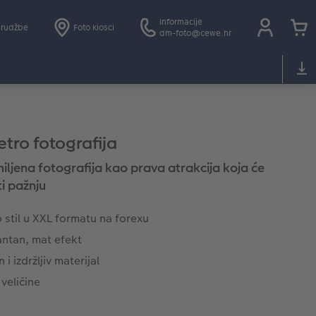
Informacije
arudžbe
Foto kiosci
dm-foto@cewe.hr
etro fotografija
iljena fotografija kao prava atrakcija koja će
ti pažnju
 stil u XXL formatu na forexu
antan, mat efekt
 i izdržljiv materijal
 veličine