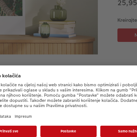
25,9
Kreirajte
Informacije o proizvodu