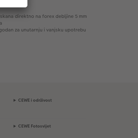
tiskana direktno na forex debljine 5 mm
a
godan za unutarnju i vanjsku upotrebu
CEWE i održivost
CEWE Fotosvijet