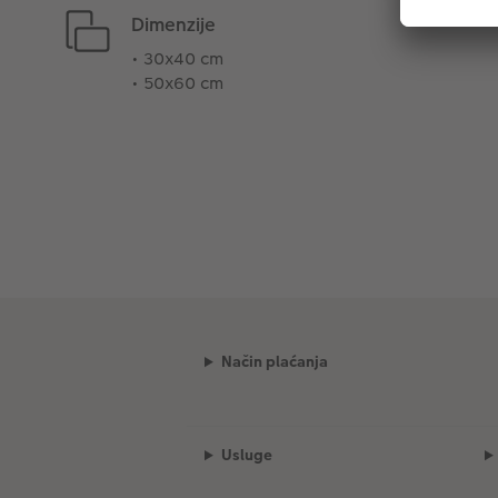
Dimenzije
• 30x40 cm
• 50x60 cm
Način plaćanja
Usluge