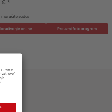
5 €
*
 i naručite sada: