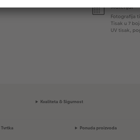
Materijal
Fotografija 
Tisak u 7 boj
UV tisak, po
Kvaliteta & Sigurnost
Tvrtka
Ponuda proizvoda