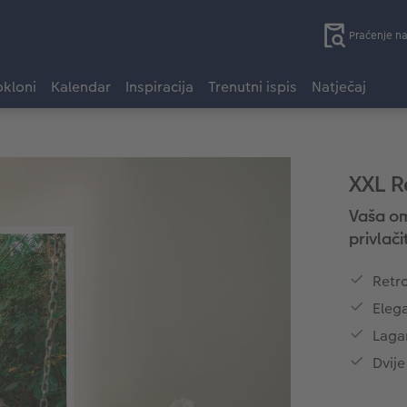
Praćenje n
kloni
Kalendar
Inspiracija
Trenutni ispis
Natječaj
XXL R
Vaša om
privlači
Retro
Eleg
Lagan
Dvije