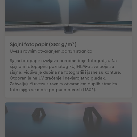
Sjajni fotopapir (382 g/m²)
Uvez s ravnim otvaranjem,do 134 stranica.
Sjajni fotopapir oživljava prirodne boje fotografija. Na
sjajnom fotopapiru poznatog FUJIFILM-a sve boje su
sjajne, vidljiva je dubina na fotografiji i jasne su konture.
Otporan je na UV zračenje i nevjerojatno gladak.
Zahvaljujući uvezu s ravnim otvaranjem duplih stranica
fotoknjiga se može potpuno otvoriti (180°).