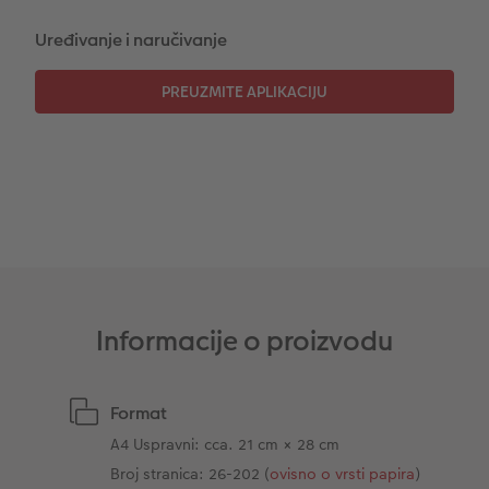
Uređivanje i naručivanje
CEWE TRENUTNI ISPIS FOTOGRAFIJA
Foto kolaži
Trenutna izrada naljepnica
Foto vrpca
Dodaci
XXL Retro fotografija
Dodaci
Informacije o proizvodu
Format
A4 Uspravni: cca. 21 cm × 28 cm
Broj stranica: 26-202 (
ovisno o vrsti papira
)