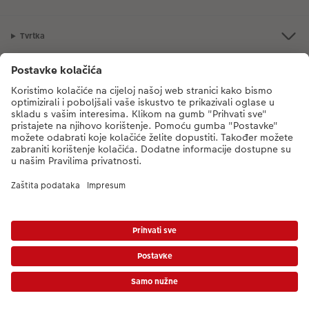
Tvrtka
Ponuda proizvoda
CEWE Fotosvijet
Poštovani, novi broj CEWE službe za korisnike je
dm-foto@cewe.hr
Nazovite nas od ponedjeljka do petka od 8:00 - 17:00 sati (s iznimkom
državnih praznika). Hvala.
Cijene uključuju PDV, ali ne uključuju trošak dostave!
Cjenik