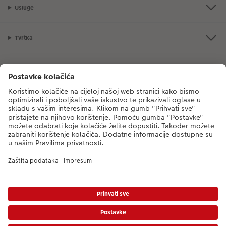
Usluge
Tvrtka
Ponuda proizvoda
CEWE Fotosvijet
Poštovani, novi broj CEWE službe za korisnike je
dm-foto@cewe.hr
Nazovite nas od ponedjeljka do petka od 8:00 - 17:00 sati (s iznimkom
državnih praznika). Hvala.