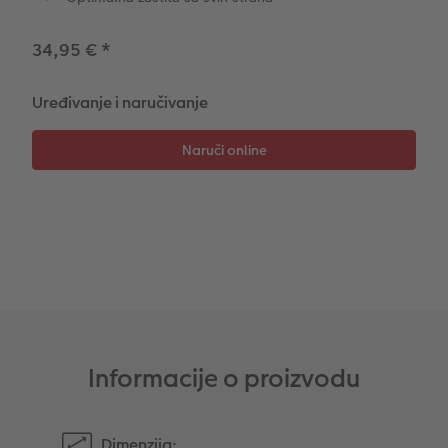
Trenutna izrada naljepnica
Foto vrpca
34,95 €
*
Dodaci
XXL Retro fotografija
Uređivanje i naručivanje
Dodaci
Informacije o proizvodu
Dimenzija: