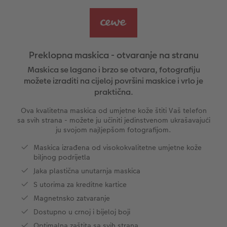
Ovako funkcionira
Natur fotografije
Alu fotografija s direktnim ispisom
Čestitke
Jedinstvene ideje za poklone
CEWE FOTOKNJIGA Kids
Dimenzije fotografije
Galerijska fotografija
Svijet kućnih ljubimaca
Ideje za poklone za najmilije
ram
Preklopna maskica - otvaranje na stranu
Art Collection
Premium poster
Fotografija na Forexu
Školski i pisaći pribori
Putovanje
Maskica se lagano i brzo se otvara, fotografiju
možete izraditi na cijeloj površini maskice i vrlo je
praktična.
Dodaci
Art fotografije
Ploča dobrodošlice za vjenčanje
Poklon fotokutije
Vjenčanje
Ova kvalitetna maskica od umjetne kože štiti Vaš telefon
Izrada standard fotografija
Letvica za poster
Tekstili
Matura
sa svih strana - možete ju učiniti jedinstvenom ukrašavajući
ju svojom najljepšom fotografijom.
Kutije za pohranu fotografija
Hexxas
Umjetničke fotografije
Maskica izrađena od visokokvalitetne umjetne kože
biljnog podrijetla
Foto paketi
Fotografija na drvu
Foto kalendari
Jaka plastična unutarnja maskica
S utorima za kreditne kartice
Fotonaljepnica
Višedijelne zidne dekoracije
CEWE FOTOKNJIGA Kids
Magnetnsko zatvaranje
Dostupno u crnoj i bijeloj boji
CEWE TRENUTNI ISPIS FOTOGRAFIJA
Foto kolaži
Optimalna zaštita sa svih strana