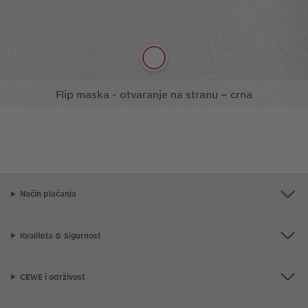
Upoznajte se s varijantom u bijeloj boji!
Naruči
Flip maska - otvaranje na stranu – crna
Ili vam se više sviđa elegantna crna boja?
Više informacija
Više informacija
Dizajnirajte svoju flip masku s otvaranjem na
stranu!
Naruči
Način plaćanja
Kvaliteta & Sigurnost
CEWE i održivost