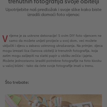
trenutnih fotografija svoje obitelji
Ovako funkcionira
Natur fotografije
Alu fotografija s direktnim ispisom
Čestitke
Jedinstvene ideje za poklone
Upotrijebite naš predložak i svoje slike kako biste
CEWE FOTOKNJIGA Kids
Dimenzije fotografije
Galerijska fotografija
Svijet kućnih ljubimaca
Ideje za poklone za najmilije
izradili domaći foto vijenac
ram
Art Collection
Premium poster
Fotografija na Forexu
Školski i pisaći pribori
Putovanje
V
rijeme je za uskrsne dekoracije! S ovim DIY foto vijencem ne
Dodaci
Art fotografije
Ploča dobrodošlice za vjenčanje
Poklon fotokutije
Vjenčanje
samo da možete unijeti proljeće u svoj dom, već možete
uključiti i djecu u zabavu uskrsnog ukrašavanja. Na primjer, djeca
Izrada standard fotografija
Letvica za poster
Tekstili
Matura
mogu izrezati lica članova obitelji iz trenutnih fotografija, koja
zatim mogu zalijepiti na slatki papir u obliku zečića i jajeta.
Kutije za pohranu fotografija
Hexxas
Umjetničke fotografije
Možete jednostavno izraditi potrebne fotografije na foto kiosku
u vašoj blizini - tako da ćete svoje fotografije imati u trenu.
Foto paketi
Fotografija na drvu
Foto kalendari
Što trebate:
Fotonaljepnica
Višedijelne zidne dekoracije
CEWE FOTOKNJIGA Kids
CEWE TRENUTNI ISPIS FOTOGRAFIJA
Foto kolaži
Trenutna izrada naljepnica
Foto vrpca