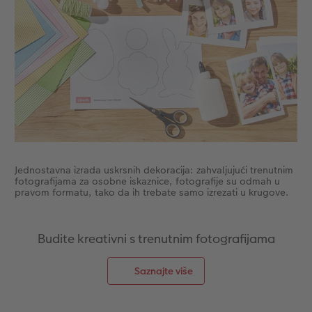
Dodaci
XXL Retro fotografija
Dodaci
Jednostavna izrada uskrsnih dekoracija: zahvaljujući trenutnim
fotografijama za osobne iskaznice, fotografije su odmah u
pravom formatu, tako da ih trebate samo izrezati u krugove.
Budite kreativni s trenutnim fotografijama
Saznajte više