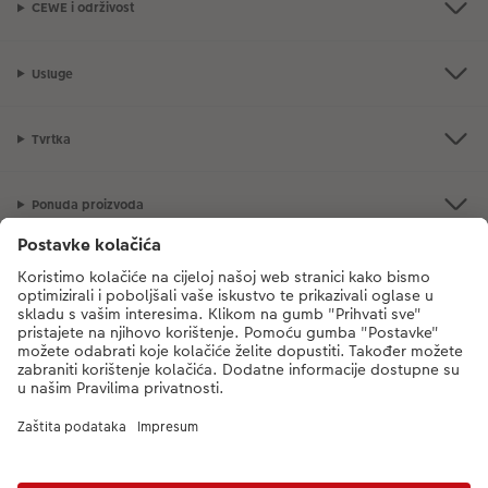
CEWE i održivost
Usluge
Tvrtka
Ponuda proizvoda
CEWE Fotosvijet
Poštovani, novi broj CEWE službe za korisnike je
dm-foto@cewe.hr
Nazovite nas od ponedjeljka do petka od 8:00 - 17:00 sati (s iznimkom
državnih praznika). Hvala.