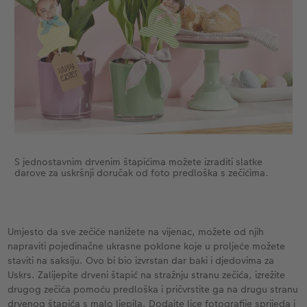
S jednostavnim drvenim štapićima možete izraditi slatke
darove za uskršnji doručak od foto predloška s zečićima.
Umjesto da sve zečiće nanižete na vijenac, možete od njih
napraviti pojedinačne ukrasne poklone koje u proljeće možete
staviti na saksiju. Ovo bi bio izvrstan dar baki i djedovima za
Uskrs. Zalijepite drveni štapić na stražnju stranu zečića, izrežite
drugog zečića pomoću predloška i pričvrstite ga na drugu stranu
drvenog štapića s malo ljepila. Dodajte lice fotografije sprijeda i