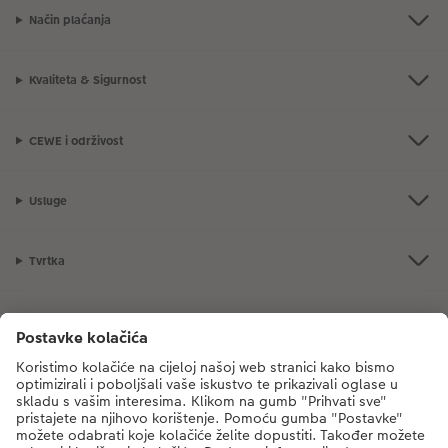
Način plaćanja
Kvaliteta & Sigurnost
CEWE i održivost
Usluge
Tvrtka
Ponuda proizvoda
CEWE Fotosvijet