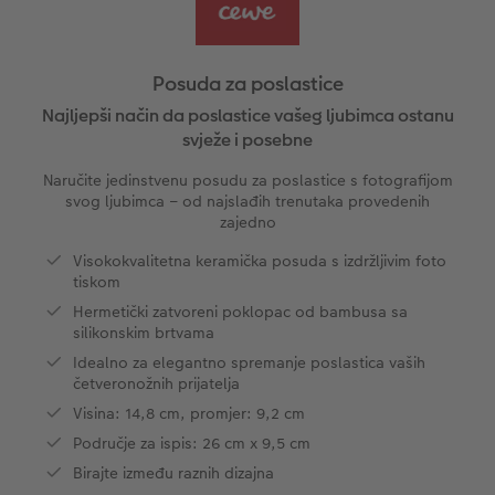
Ovako funkcionira
Natur fotografije
Alu fotografija s direktnim ispisom
Čestitke
Jedinstvene ideje za poklone
CEWE FOTOKNJIGA Kids
Dimenzije fotografije
Galerijska fotografija
Ideje za poklone za najmilije
Svijet kućnih ljubimaca
ram
Posuda za poslastice
Art Collection
Premium poster
Fotografija na Forexu
Školski i pisaći pribori
Putovanje
Najljepši način da poslastice vašeg ljubimca ostanu
svježe i posebne
Dodaci
Art fotografije
Ploča dobrodošlice za vjenčanje
Poklon fotokutije
Vjenčanje
Naručite jedinstvenu posudu za poslastice s fotografijom
svog ljubimca – od najslađih trenutaka provedenih
Izrada standard fotografija
Letvica za poster
Tekstili
Matura
zajedno
Visokokvalitetna keramička posuda s izdržljivim foto
Kutije za pohranu fotografija
Hexxas
Umjetničke fotografije
tiskom
Hermetički zatvoreni poklopac od bambusa sa
Foto paketi
Fotografija na drvu
Foto kalendari
silikonskim brtvama
Idealno za elegantno spremanje poslastica vaših
Fotonaljepnica
Višedijelne zidne dekoracije
CEWE FOTOKNJIGA Kids
četveronožnih prijatelja
Visina: 14,8 cm, promjer: 9,2 cm
CEWE TRENUTNI ISPIS FOTOGRAFIJA
Foto kolaži
Područje za ispis: 26 cm x 9,5 cm
Birajte između raznih dizajna
Trenutna izrada naljepnica
Foto vrpca