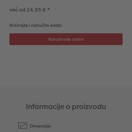
već od 24,95 €
*
Dodaci
XXL Retro fotografija
Kreirajte i naručite sada:
Dodaci
Informacije o proizvodu
Dimenzije: