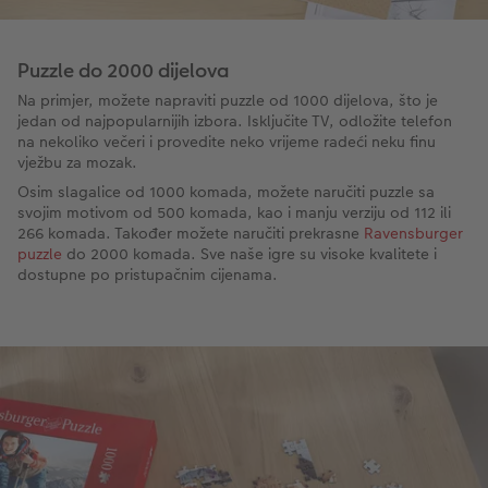
Puzzle do 2000 dijelova
Na primjer, možete napraviti puzzle od 1000 dijelova, što je
jedan od najpopularnijih izbora. Isključite TV, odložite telefon
na nekoliko večeri i provedite neko vrijeme radeći neku finu
vježbu za mozak.
Osim slagalice od 1000 komada, možete naručiti puzzle sa
svojim motivom od 500 komada, kao i manju verziju od 112 ili
266 komada. Također možete naručiti prekrasne
Ravensburger
puzzle
do 2000 komada. Sve naše igre su visoke kvalitete i
dostupne po pristupačnim cijenama.