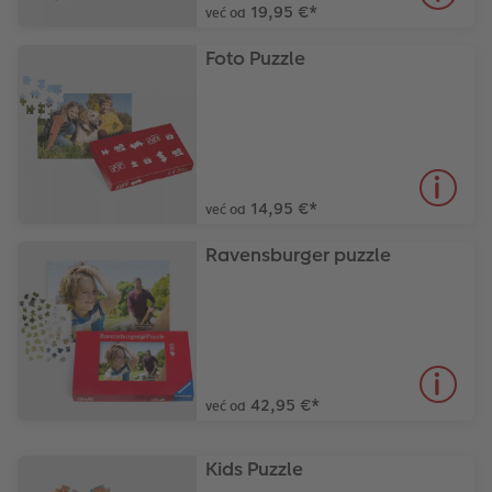
19,95 €
*
već od
Dodaci
XXL Retro fotografija
Foto Puzzle
Dodaci
14,95 €
*
već od
Ravensburger puzzle
42,95 €
*
već od
Kids Puzzle