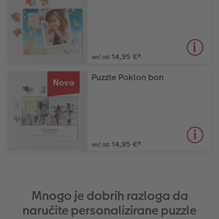
14,95 €
*
već od
Puzzle Poklon bon
Novo
14,95 €
*
već od
Mnogo je dobrih razloga da
naručite personalizirane puzzle