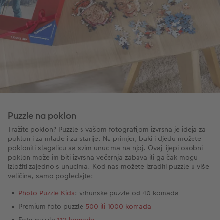
Puzzle na poklon
Tražite poklon? Puzzle s vašom fotografijom izvrsna je ideja za
poklon i za mlade i za starije. Na primjer, baki i djedu možete
pokloniti slagalicu sa svim unucima na njoj. Ovaj lijepi osobni
poklon može im biti izvrsna večernja zabava ili ga čak mogu
izložiti zajedno s unucima. Kod nas možete izraditi puzzle u više
veličina, samo pogledajte:
Photo Puzzle Kids
: vrhunske puzzle od 40 komada
Premium foto puzzle
500 ili 1000 komada
Foto puzzle
112 komada