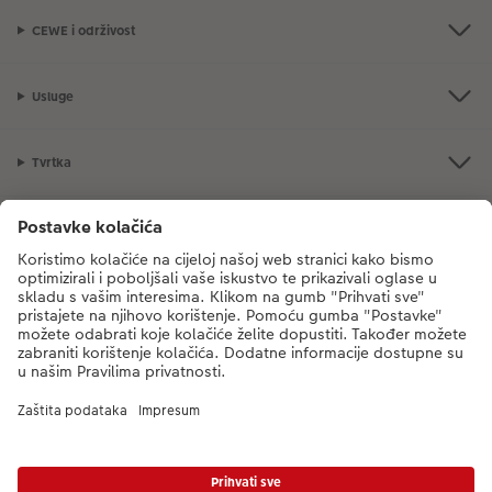
CEWE i održivost
Usluge
Tvrtka
Ponuda proizvoda
CEWE Fotosvijet
Poštovani, novi broj CEWE službe za korisnike je
dm-foto@cewe.hr
Nazovite nas od ponedjeljka do petka od 8:00 - 17:00 sati (s iznimkom