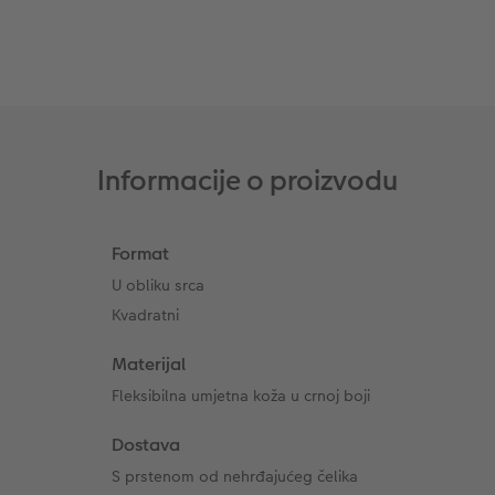
Dodaci
XXL Retro fotografija
Dodaci
Informacije o proizvodu
Format
U obliku srca
Kvadratni
Materijal
Fleksibilna umjetna koža u crnoj boji
Dostava
S prstenom od nehrđajućeg čelika