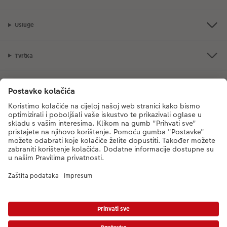
Usluge
Tvrtka
Ponuda proizvoda
CEWE Fotosvijet
Poštovani, novi broj CEWE službe za korisnike je
dm-foto@cewe.hr
Nazovite nas od ponedjeljka do petka od 8:00 - 17:00 sati (s iznimkom
državnih praznika). Hvala.