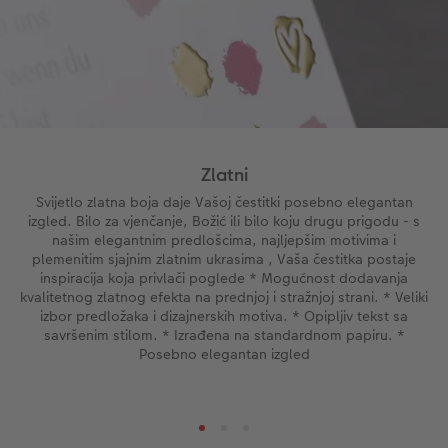
Trenutna izrada naljepnica
Foto vrpca
Dodaci
XXL Retro fotografija
Dodaci
Zlatni
Svijetlo zlatna boja daje Vašoj čestitki posebno elegantan
izgled. Bilo za vjenčanje, Božić ili bilo koju drugu prigodu - s
našim elegantnim predlošcima, najljepšim motivima i
plemenitim sjajnim zlatnim ukrasima , Vaša čestitka postaje
inspiracija koja privlači poglede * Mogućnost dodavanja
kvalitetnog zlatnog efekta na prednjoj i stražnjoj strani. * Veliki
izbor predložaka i dizajnerskih motiva. * Opipljiv tekst sa
savršenim stilom. * Izrađena na standardnom papiru. *
Posebno elegantan izgled