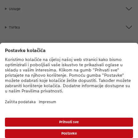
Usluge
Tvrtka
Ponuda proizvoda
CEWE Fotosvijet
Poštovani, novi broj CEWE službe za korisnike je
dm-foto@cewe.hr
Nazovite nas od ponedjeljka do petka od 8:00 - 17:00 sati (s iznimkom
državnih praznika). Hvala.